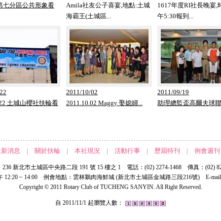
.6 第七分區公共形象看
Amila社友公子喜宴,地點:土城
1617年度RI社長晚宴,
海霸王(土城區...
午5:30報到...
/22
2011/10/02
2011/09/19
10.22 土城山櫻社扶輪看
2011.10.02 Maggy 娶媳婦...
助理總監盃高爾夫球聯誼
最新消息
|
關於扶輪
|
本社現況
|
活動行事
|
歷屆特刊
|
例會週刊
36 新北市土城區中央路二段 191 號 15 樓之 1 電話：(02) 2274-1468 傳真：(02) 826
2:20 ~ 14:00 例會地點：雲林鵝肉海鮮城 (新北市土城區金城路三段216號) E-mai
Copyright © 2011 Rotary Club of TUCHENG SANYIN. All Right Reserved.
自 2011/11/1 起瀏覽人數：