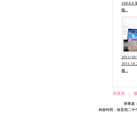
109.8
板...
2011/10
2011.
板...
回首頁
|
辦事處：2
例會時間：每星期二中午 1