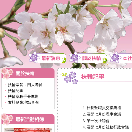
扶輪宗旨．四大考驗
扶輪記事
扶輪章程手冊準則
友社例會地點查詢
社長暨職員交接典禮
召開七月份理事會議
第一次社秘會
召開七月份社務行政會議