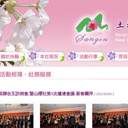
區聯合互訪例會,暨山櫻社第3次爐邊會議-新春團拜
[ 2012/02/04 ]